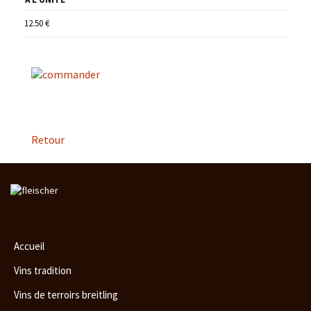
12.50 €
Retour
Aller
au
contenu
principal
Accueil
Vins tradition
Vins de terroirs breitling