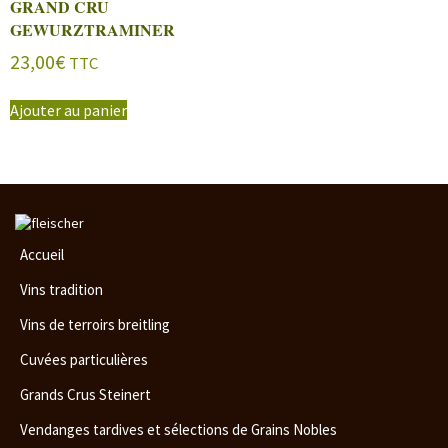
GRAND CRU
GEWURZTRAMINER
23,00
€
TTC
Ajouter au panier
Aller
au
Accueil
contenu
principal
Vins tradition
Vins de terroirs breitling
Cuvées particulières
Grands Crus Steinert
Vendanges tardives et sélections de Grains Nobles