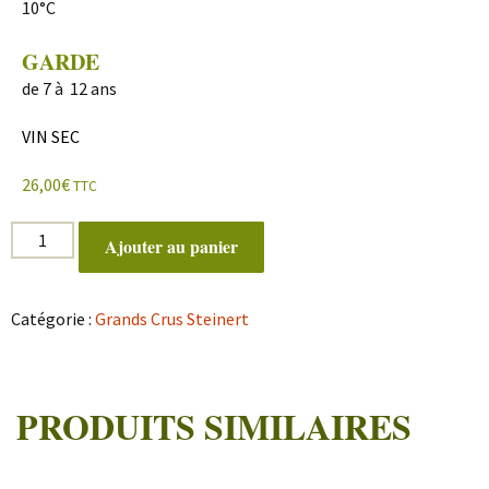
10°C
GARDE
de 7 à 12 ans
VIN SEC
26,00
€
TTC
quantité
Ajouter au panier
de
Grand
cru
Riesling
Catégorie :
Grands Crus Steinert
PRODUITS SIMILAIRES