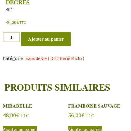
DEGRÉS
40°
46,00
€
TTC
quantité
Ajouter au panier
de
Vieille
Prune
Catégorie :
Eaux de vie ( Distillerie Miclo )
PRODUITS SIMILAIRES
MIRABELLE
FRAMBOISE SAUVAGE
48,00
€
56,00
€
TTC
TTC
Ajouter au panier
Ajouter au panier